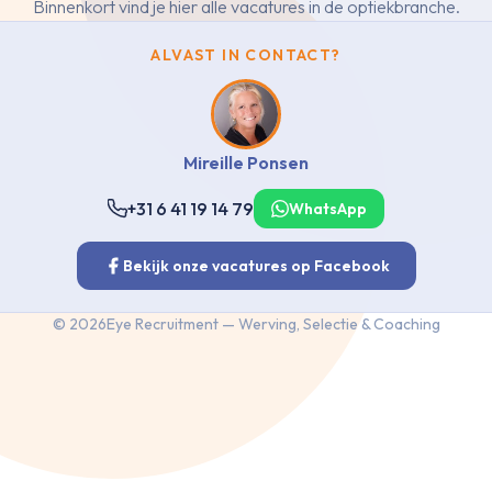
Binnenkort vind je hier alle vacatures in de optiekbranche.
ALVAST IN CONTACT?
Mireille Ponsen
+31 6 41 19 14 79
WhatsApp
Bekijk onze vacatures op Facebook
©
2026
Eye Recruitment — Werving, Selectie & Coaching