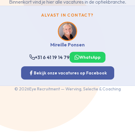
Binnenkort vind je hier alle vacatures in de optiekbranche.
ALVAST IN CONTACT?
Mireille Ponsen
+31 6 41 19 14 79
WhatsApp
Bekijk onze vacatures op Facebook
©
2026
Eye Recruitment — Werving, Selectie & Coaching